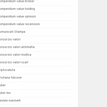
ompendium value broker
ompendium value holding
ompendium value opinioni
ompendium value recensioni
omunicati Stampa
onsorzio valori
onsorzio valori antimafia
onsorzio valori mollica
onsorzio valori scarl
riptovalute
ristiana falcone
yber
yber lex
aniele marinelli