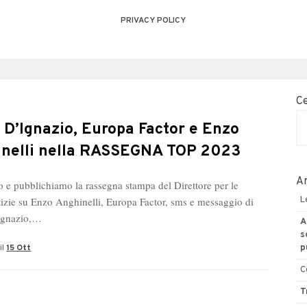
PRIVACY POLICY
C
 D’Ignazio, Europa Factor e Enzo
nelli nella RASSEGNA TOP 2023
Ar
 e pubblichiamo la rassegna stampa del Direttore per le
tizie su Enzo Anghinelli, Europa Factor, sms e messaggio di
L
Ignazio,…
A
s
il
15 Ott
p
C
T