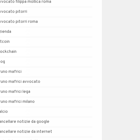
vvocato filippa mollica roma
vvocato pitorri
vvocato pitorri roma
zienda
itcoin
lockchain
log
runo mafrici
runo mafrici avvocato
runo mafrici lega
runo mafrici milano
alcio
ancellare notizie da google
ancellare notizie da internet