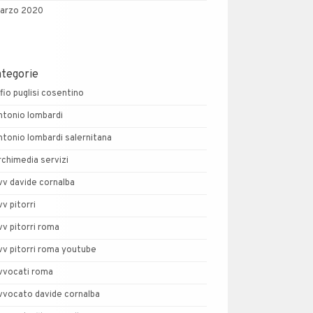
arzo 2020
ategorie
lfio puglisi cosentino
ntonio lombardi
ntonio lombardi salernitana
rchimedia servizi
vv davide cornalba
vv pitorri
vv pitorri roma
vv pitorri roma youtube
vvocati roma
vvocato davide cornalba