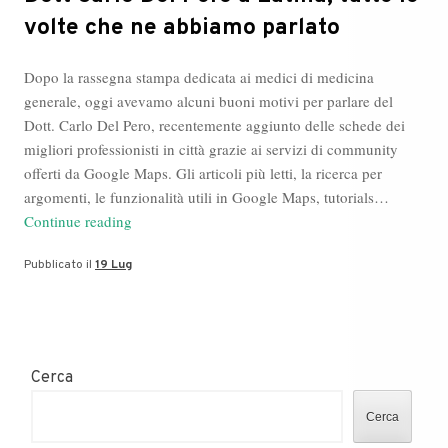
volte che ne abbiamo parlato
Dopo la rassegna stampa dedicata ai medici di medicina
generale, oggi avevamo alcuni buoni motivi per parlare del
Dott. Carlo Del Pero, recentemente aggiunto delle schede dei
migliori professionisti in città grazie ai servizi di community
offerti da Google Maps. Gli articoli più letti, la ricerca per
argomenti, le funzionalità utili in Google Maps, tutorials…
Dott
Continue reading
Carlo
Pubblicato il
19 Lug
Del
Pero
a
Latina,
tutte
Cerca
le
volte
Cerca
che