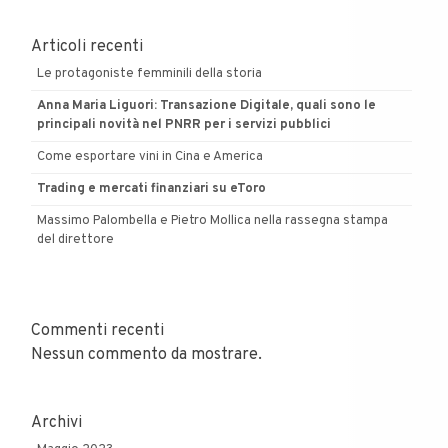
ne
abbiamo
Articoli recenti
parlato
Le protagoniste femminili della storia
Anna Maria Liguori: Transazione Digitale, quali sono le
principali novità nel PNRR per i servizi pubblici
Come esportare vini in Cina e America
Trading e mercati finanziari su eToro
Massimo Palombella e Pietro Mollica nella rassegna stampa
del direttore
Commenti recenti
Nessun commento da mostrare.
Archivi