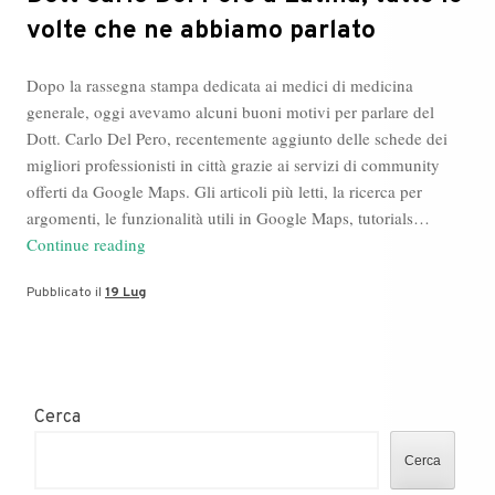
volte che ne abbiamo parlato
Dopo la rassegna stampa dedicata ai medici di medicina
generale, oggi avevamo alcuni buoni motivi per parlare del
Dott. Carlo Del Pero, recentemente aggiunto delle schede dei
migliori professionisti in città grazie ai servizi di community
offerti da Google Maps. Gli articoli più letti, la ricerca per
argomenti, le funzionalità utili in Google Maps, tutorials…
Dott
Continue reading
Carlo
Pubblicato il
19 Lug
Del
Pero
a
Latina,
tutte
Cerca
le
volte
Cerca
che