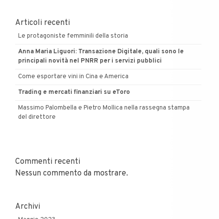
ne
abbiamo
Articoli recenti
parlato
Le protagoniste femminili della storia
Anna Maria Liguori: Transazione Digitale, quali sono le
principali novità nel PNRR per i servizi pubblici
Come esportare vini in Cina e America
Trading e mercati finanziari su eToro
Massimo Palombella e Pietro Mollica nella rassegna stampa
del direttore
Commenti recenti
Nessun commento da mostrare.
Archivi