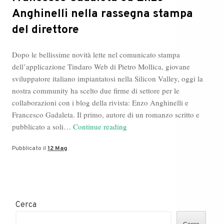
Anghinelli nella rassegna stampa
del direttore
Dopo le bellissime novità lette nel comunicato stampa
dell’applicazione Tindaro Web di Pietro Mollica, giovane
sviluppatore italiano impiantatosi nella Silicon Valley, oggi la
nostra community ha scelto due firme di settore per le
collaborazioni con i blog della rivista: Enzo Anghinelli e
Francesco Gadaleta. Il primo, autore di un romanzo scritto e
Francesco
pubblicato a soli…
Continue reading
Gadaleta
Pubblicato il
12 Mag
ed
Enzo
Anghinelli
nella
rassegna
Cerca
stampa
del