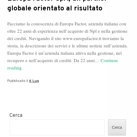
globale orientato al risultato
Facciamo la conoscenza di Europa Factor, azienda italiana con
oltre 22 anni di esperienza nell’acquisto di Npl e nella gestione
dei crediti. Navigando il sito www.europafactor.it troviamo la
storia, la descrizione dei servizi e le ultime notizie sull’azienda.
Europa Factor è un’azienda italiana attiva nella gestione, nel
recupero e nell’acquisto di crediti. Da 22 anni…
Continue
Europa
reading
Factor
Pubblicato il
6 Lug
SpA,
un
partner
globale
orientato
Cerca
al
risultato
Cerca