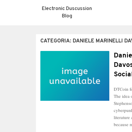
Electronic Duscussion
Blog
CATEGORIA:
DANIELE MARINELLI D
Danie
Davos
Socia
DTCoin fo
The idea 
Stephenso
cyberpunk
literature
because 