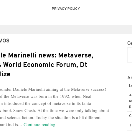
PRIVACY POLICY
AVOS
C
le Marinelli news: Metaverse,
 World Economic Forum, Dt
lize
Ar
L
under Daniele Marinelli aiming at the Metaverse success!
of the Metaverse was born in the 1992, when Neal
A
s
n introduced the concept of metaverse in its fanta-
p
 book Snow Crash. At the time we were only talking about
C
 and science fiction. Today the situation is a bit different
Daniele
mankind is…
Continue reading
T
Marinelli