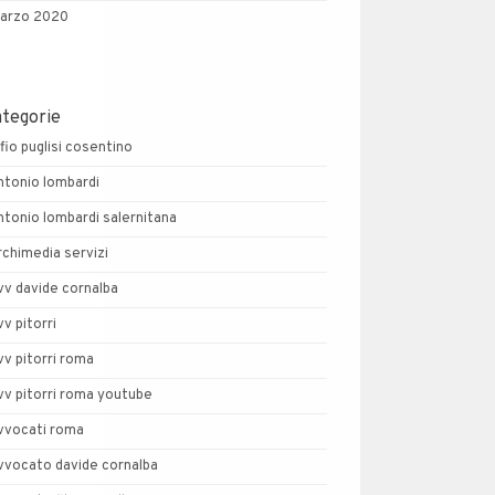
arzo 2020
ategorie
lfio puglisi cosentino
ntonio lombardi
ntonio lombardi salernitana
rchimedia servizi
vv davide cornalba
vv pitorri
vv pitorri roma
vv pitorri roma youtube
vvocati roma
vvocato davide cornalba