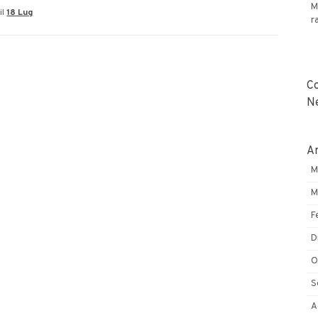
M
il
18 Lug
news:
r
Metaverse,
Davos
World
Economic
C
Forum,
N
Dt
Socialize
Ar
M
M
F
D
O
S
A