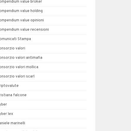
ompendium value broker
ompendium value holding
ompendium value opinioni
ompendium value recensioni
omunicati Stampa
onsorzio valori
onsorzio valori antimafia
onsorzio valori mollica
onsorzio valori scarl
riptovalute
ristiana falcone
yber
yber lex
aniele marinelli