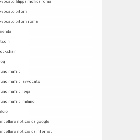
vvocato filippa mollica roma
vvocato pitorri
vvocato pitorri roma
zienda
itcoin
lockchain
log
runo mafrici
runo mafrici avvocato
runo mafrici lega
runo mafrici milano
alcio
ancellare notizie da google
ancellare notizie da internet