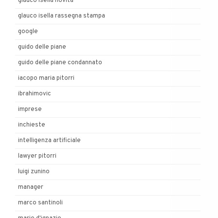
glauco isella novità
glauco isella rassegna stampa
google
guido delle piane
guido delle piane condannato
iacopo maria pitorri
ibrahimovic
imprese
inchieste
intelligenza artificiale
lawyer pitorri
luigi zunino
manager
marco santinoli