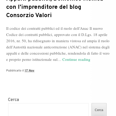
con l’imprenditore del blog
Consorzio Valori
Il codice dei contratti pubblici ed il ruolo dell’Anac Il nuovo
Codice dei contratti pubblici, approvato con il D.Lgs. 18 aprile
2016, nr. 50, ha ridisegnato in maniera vistosa ed ampia il ruolo
dell’Autorità nazionale anticorruzione (ANAC) nel sistema degli
appalti e delle concessioni pubbliche, rendendola di fatto il vero
Appalti
e proprio perno istituzionale sul…
Continue reading
pubblici,
Pubblicato il
17 Nov
Domenico
Mollica
con
l’imprenditore
del
Cerca
blog
Consorzio
Cerca
Valori