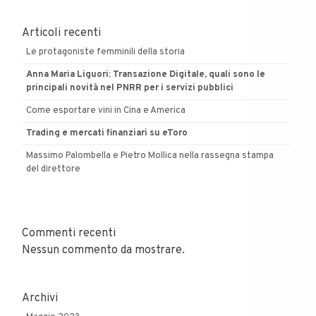
ne
abbiamo
Articoli recenti
parlato
Le protagoniste femminili della storia
Anna Maria Liguori: Transazione Digitale, quali sono le
principali novità nel PNRR per i servizi pubblici
Come esportare vini in Cina e America
Trading e mercati finanziari su eToro
Massimo Palombella e Pietro Mollica nella rassegna stampa
del direttore
Commenti recenti
Nessun commento da mostrare.
Archivi