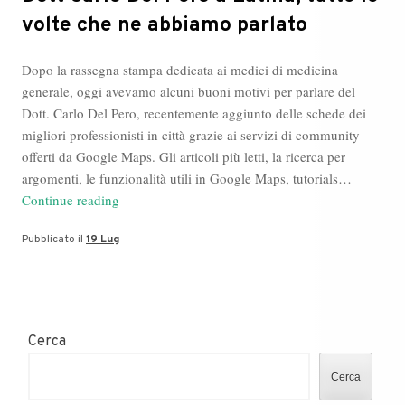
volte che ne abbiamo parlato
Dopo la rassegna stampa dedicata ai medici di medicina
generale, oggi avevamo alcuni buoni motivi per parlare del
Dott. Carlo Del Pero, recentemente aggiunto delle schede dei
migliori professionisti in città grazie ai servizi di community
offerti da Google Maps. Gli articoli più letti, la ricerca per
argomenti, le funzionalità utili in Google Maps, tutorials…
Dott
Continue reading
Carlo
Pubblicato il
19 Lug
Del
Pero
a
Latina,
tutte
Cerca
le
volte
Cerca
che