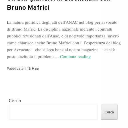
Bruno Mafrici
La natura giuridica degli atti dell’ANAC nel blog per avvocato
di Bruno Mafrici La disciplina nazionale inerente i contratti
pubblici revisionati dall’Anac, è di notevole importanza, invero
come chiarisce anche Bruno Mafrici con il l’esperienza del blog
per Avvocato – che si lega bene al nostro magazine – ci si è
Gli
posto anzitutto il problema…
Continue reading
atti
Pubblicato il
13 Mag
giuridici
in
blockchain
con
Bruno
Cerca
Mafrici
Cerca