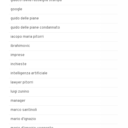
glauco isella rassegna stampa
google
guido delle piane
guido delle piane condannato
iacopo maria pitorri
ibrahimovic
imprese
inchieste
intelligenza artificiale
lawyer pitorri
luigi zunino
manager
marco santinoli
mario d'ignazio