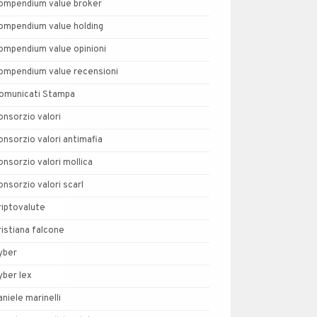
ompendium value broker
ompendium value holding
ompendium value opinioni
ompendium value recensioni
omunicati Stampa
onsorzio valori
onsorzio valori antimafia
onsorzio valori mollica
onsorzio valori scarl
riptovalute
ristiana falcone
yber
yber lex
aniele marinelli