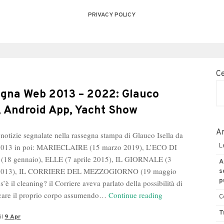
PRIVACY POLICY
C
gna Web 2013 – 2022: Glauco
a, Android App, Yacht Show
Ar
 notizie segnalate nella rassegna stampa di Glauco Isella da
 2013 in poi: MARIECLAIRE (15 marzo 2019), L’ECO DI
L
18 gennaio), ELLE (7 aprile 2015), IL GIORNALE (3
A
 2013), IL CORRIERE DEL MEZZOGIORNO (19 maggio
s
p
’è il cleaning? il Corriere aveva parlato della possibilità di
Rassegna
icare il proprio corpo assumendo…
Continue reading
C
Web
T
il
9 Apr
2013