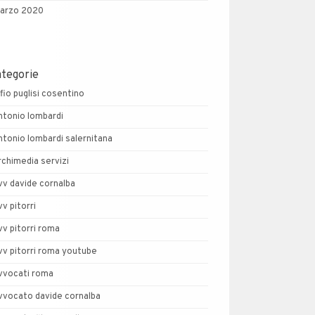
arzo 2020
ategorie
lfio puglisi cosentino
ntonio lombardi
ntonio lombardi salernitana
rchimedia servizi
vv davide cornalba
vv pitorri
vv pitorri roma
vv pitorri roma youtube
vvocati roma
vvocato davide cornalba