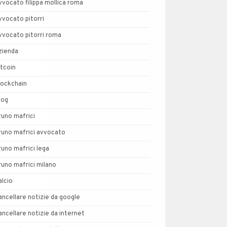
vvocato filippa mollica roma
vvocato pitorri
vvocato pitorri roma
zienda
itcoin
lockchain
log
runo mafrici
runo mafrici avvocato
runo mafrici lega
runo mafrici milano
alcio
ancellare notizie da google
ancellare notizie da internet