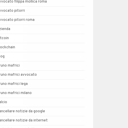
vvocato filippa mollica roma
vvocato pitorri
vvocato pitorri roma
zienda
itcoin
lockchain
log
runo mafrici
runo mafrici avvocato
runo mafrici lega
runo mafrici milano
alcio
ancellare notizie da google
ancellare notizie da internet