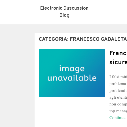
Electronic Duscussion
Blog
CATEGORIA:
FRANCESCO GADALETA
Franc
sicur
I falsi mi
problema 
problemi 
agli uten
non compl
top manag
Continue 