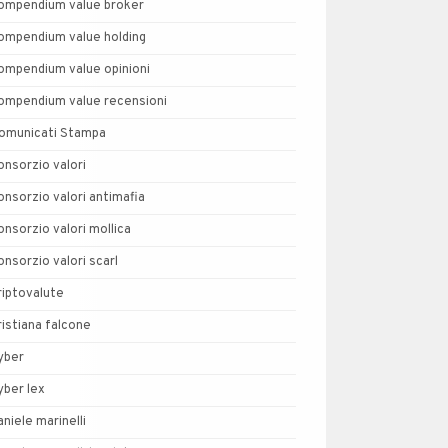
ompendium value broker
ompendium value holding
ompendium value opinioni
ompendium value recensioni
omunicati Stampa
onsorzio valori
onsorzio valori antimafia
onsorzio valori mollica
onsorzio valori scarl
riptovalute
ristiana falcone
yber
yber lex
aniele marinelli