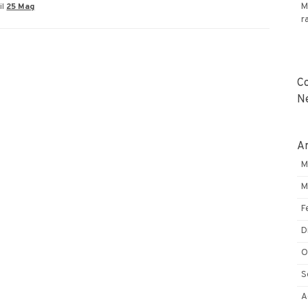
il
25 Mag
M
i
r
falsi
miti
sulla
sicurezza
C
informatica
N
Ar
M
M
F
D
O
S
A