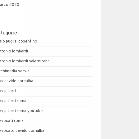
arzo 2020
ategorie
lfio puglisi cosentino
ntonio lombardi
ntonio lombardi salernitana
rchimedia servizi
vv davide cornalba
vv pitorri
vv pitorri roma
vv pitorri roma youtube
vvocati roma
vvocato davide cornalba