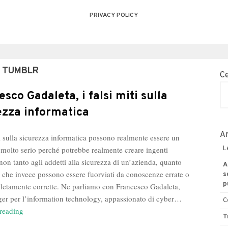
PRIVACY POLICY
 TUMBLR
C
esco Gadaleta, i falsi miti sulla
ezza informatica
Ar
ti sulla sicurezza informatica possono realmente essere un
molto serio perché potrebbe realmente creare ingenti
L
non tanto agli addetti alla sicurezza di un’azienda, quanto
A
ti che invece possono essere fuorviati da conoscenze errate o
s
p
etamente corrette. Ne parliamo con Francesco Gadaleta,
er per l’information technology, appassionato di cyber…
C
Francesco
reading
T
Gadaleta,