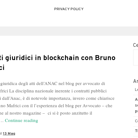
PRIVACY POLICY
C
tti giuridici in blockchain con Bruno
ci
Ar
 giuridica degli atti dell’ANAC nel blog per avvocato di
ici La disciplina nazionale inerente i contratti pubblici
L
ti dall’Anac, è di notevole importanza, invero come chiarisce
A
no Mafrici con il l’esperienza del blog per Avvocato – che
s
p
ne al nostro magazine – ci si è posto anzitutto il
Gli
a…
Continue reading
C
atti
T
il
13 Mag
giuridici