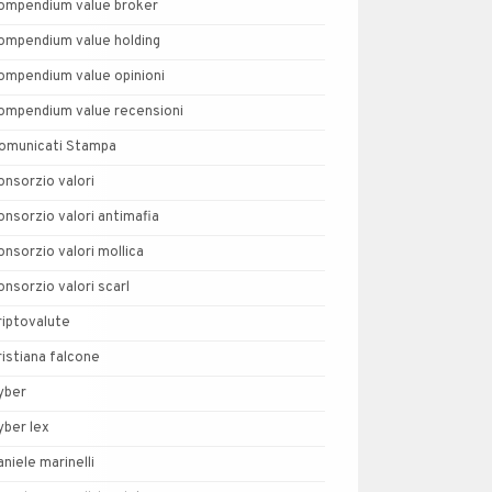
ompendium value broker
ompendium value holding
ompendium value opinioni
ompendium value recensioni
omunicati Stampa
onsorzio valori
onsorzio valori antimafia
onsorzio valori mollica
onsorzio valori scarl
riptovalute
ristiana falcone
yber
yber lex
aniele marinelli