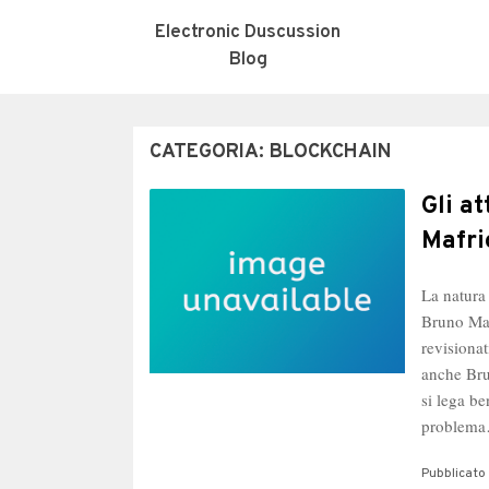
Electronic Duscussion
Blog
CATEGORIA:
BLOCKCHAIN
Gli a
Mafri
La natura
Bruno Mafr
revisiona
anche Bru
si lega be
problem
Pubblicato 