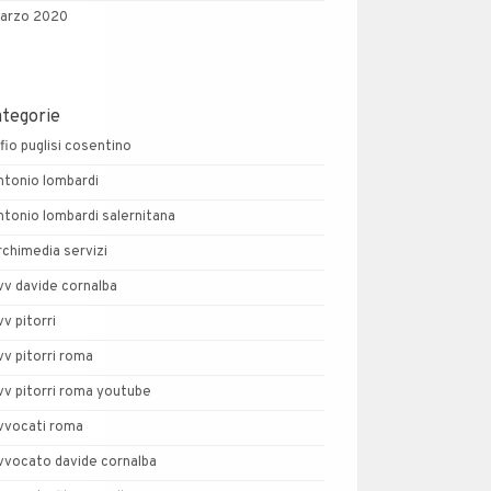
arzo 2020
ategorie
lfio puglisi cosentino
ntonio lombardi
ntonio lombardi salernitana
rchimedia servizi
vv davide cornalba
vv pitorri
vv pitorri roma
vv pitorri roma youtube
vvocati roma
vvocato davide cornalba