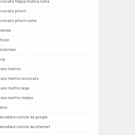
vvocato filippa mollica roma
vvocato pitorri
vvocato pitorri roma
zienda
itcoin
lockchain
log
runo mafrici
runo mafrici avvocato
runo mafrici lega
runo mafrici milano
alcio
ancellare notizie da google
ancellare notizie da internet