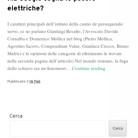
elettriche?
I caratteri principali dell’istituto della cautio de persequendo
servo, ce ne parlano Gianluigi Rosafio, l’Avvocato Davide
Cornalba e Domenico Mollica nel blog (Pietro Mollica,
Agostino Iacovo, Compendium Value, Gianluca Crecco, Bruno
Mafrici e le opinioni delle categorie di riferimento le trovate
nella seconda pagina dell’articolo) Nel mondo romano, la fuga
Ma
dello schiavo era un fenomeno…
Continue reading
Google
Pubblicato il
16 Feb
sogna
le
pecore
elettriche?
Cerca
Cerca