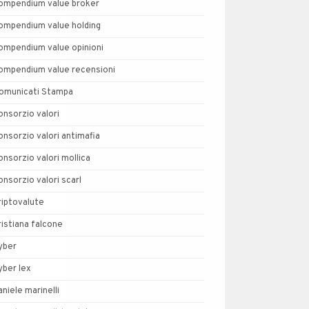
ompendium value broker
ompendium value holding
ompendium value opinioni
ompendium value recensioni
omunicati Stampa
onsorzio valori
onsorzio valori antimafia
onsorzio valori mollica
onsorzio valori scarl
riptovalute
ristiana falcone
yber
yber lex
aniele marinelli