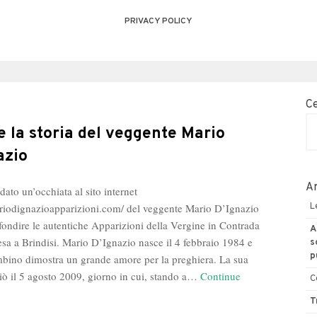
PRIVACY POLICY
C
e la storia del veggente Mario
azio
Ar
ato un’occhiata al sito internet
ariodignazioapparizioni.com/ del veggente Mario D’Ignazio
L
fondire le autentiche Apparizioni della Vergine in Contrada
A
esa a Brindisi. Mario D’Ignazio nasce il 4 febbraio 1984 e
s
p
mbino dimostra un grande amore per la preghiera. La sua
iò il 5 agosto 2009, giorno in cui, stando a…
Continue
C
line
T