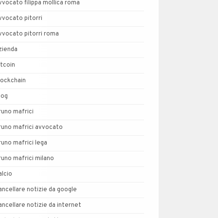
vvocato filippa mollica roma
vvocato pitorri
vvocato pitorri roma
zienda
itcoin
lockchain
log
runo mafrici
runo mafrici avvocato
runo mafrici lega
runo mafrici milano
alcio
ancellare notizie da google
ancellare notizie da internet