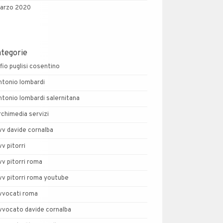
arzo 2020
ategorie
lfio puglisi cosentino
ntonio lombardi
ntonio lombardi salernitana
rchimedia servizi
vv davide cornalba
vv pitorri
vv pitorri roma
vv pitorri roma youtube
vvocati roma
vvocato davide cornalba