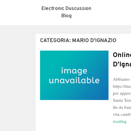
Electronic Duscussion
Blog
CATEGORIA:
MARIO D’IGNAZIO
Onlin
D’Ign
Abbiamo d
https://m
per appro
Santa Ter
fin da ba
vita camb
On
reading
la