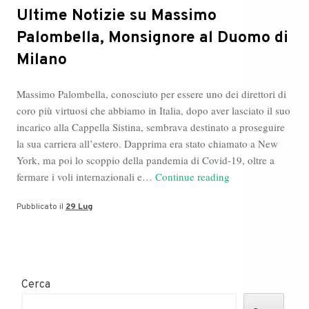
Ultime Notizie su Massimo
Palombella, Monsignore al Duomo di
Milano
Massimo Palombella, conosciuto per essere uno dei direttori di
coro più virtuosi che abbiamo in Italia, dopo aver lasciato il suo
incarico alla Cappella Sistina, sembrava destinato a proseguire
la sua carriera all’estero. Dapprima era stato chiamato a New
York, ma poi lo scoppio della pandemia di Covid-19, oltre a
Ultime
fermare i voli internazionali e…
Continue reading
Notizie
Pubblicato il
29 Lug
su
Massimo
Palombella,
Monsignore
al
Cerca
Duomo
di