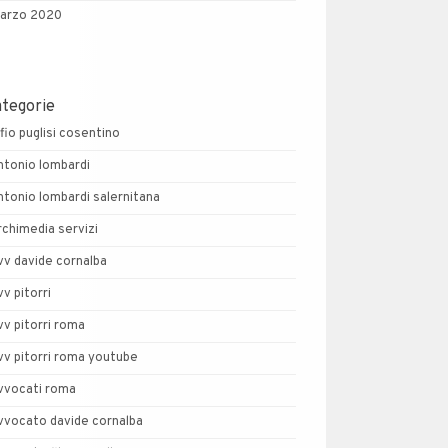
arzo 2020
ategorie
lfio puglisi cosentino
ntonio lombardi
ntonio lombardi salernitana
rchimedia servizi
vv davide cornalba
vv pitorri
vv pitorri roma
vv pitorri roma youtube
vvocati roma
vvocato davide cornalba