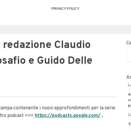
PRIVACY POLICY
n redazione Claudio
C
osafio e Guido Delle
Ar
L
A
s
p
tampa contenente i nuovi approfondimenti per la serie
stro podcast >>>
https://podcasts.google.com/
.
C
T