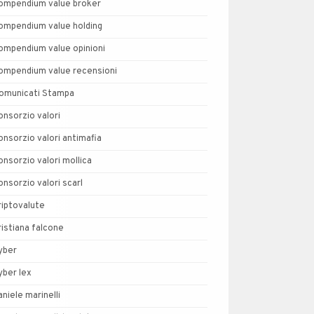
ompendium value broker
ompendium value holding
ompendium value opinioni
ompendium value recensioni
omunicati Stampa
onsorzio valori
onsorzio valori antimafia
onsorzio valori mollica
onsorzio valori scarl
riptovalute
ristiana falcone
yber
yber lex
aniele marinelli