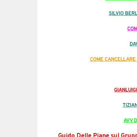
SILVIO BER
COM
DA
COME CANCELLARE 
GIANLUIG
TIZIA
AVV 
Guido Delle Piane sul Grup