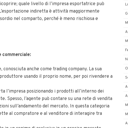
ricoprire; quale livello di l’impresa esportatrice può
L
. L’esportazione indiretta è attività maggiormente
G
 esordio nel comparto, perché è meno rischiosa e
M
A
M
F
ne commerciale:
N
O
e, conosciuta anche come trading company. La sua
l produttore usando il proprio nome, per poi rivendere a
S
A
ta l’impresa posizionando i prodotti all’interno dei
A
te. Spesso, l’agente può contare su una rete di vendita
M
zioni sull’andamento del mercato. In questa categoria
tte al compratore e al venditore di interagire tra
M
A