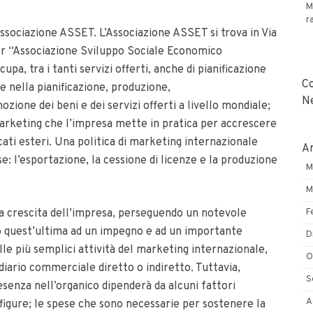
M
r
Associazione ASSET. L’Associazione ASSET si trova in Via
 per “Associazione Sviluppo Sociale Economico
cupa, tra i tanti servizi offerti, anche di pianificazione
C
e nella pianificazione, produzione,
N
ione dei beni e dei servizi offerti a livello mondiale;
 marketing che l’impresa mette in pratica per accrescere
ati esteri. Una politica di marketing internazionale
Ar
: l’esportazione, la cessione di licenze e la produzione
M
M
F
 la crescita dell’impresa, perseguendo un notevole
o quest’ultima ad un impegno e ad un importante
D
le più semplici attività del marketing internazionale,
O
iario commerciale diretto o indiretto. Tuttavia,
S
senza nell’organico dipenderà da alcuni fattori
A
e figure; le spese che sono necessarie per sostenere la