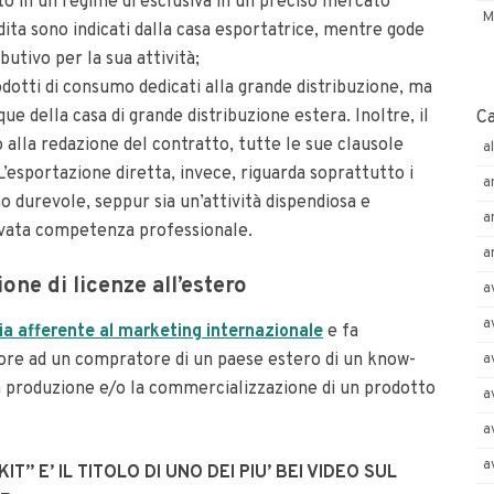
to in un regime di esclusiva in un preciso mercato
M
dita sono indicati dalla casa esportatrice, mentre gode
utivo per la sua attività;
dotti di consumo dedicati alla grande distribuzione, ma
 della casa di grande distribuzione estera. Inoltre, il
C
o alla redazione del contratto, tutte le sue clausole
a
’esportazione diretta, invece, riguarda soprattutto i
a
mo durevole, seppur sia un’attività dispendiosa e
a
elevata competenza professionale.
a
one di licenze all’estero
a
a
ia afferente al marketing internazionale
e fa
ore ad un compratore di un paese estero di un know-
a
 produzione e/o la commercializzazione di un prodotto
a
a
a
” E’ IL TITOLO DI UNO DEI PIU’ BEI VIDEO SUL