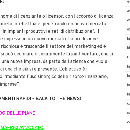
E:
a
a
nome di licenziante o licensor, con l’accordo di licenza
a
oprietà intellettuale, penetrando un nuovo mercato
a
in impianti produttivi e reti di distribuzione”. Il
are ingresso in un nuovo mercato. La produzione
b
iù rischiosa e trascende il settore del marketing ed è
b
si può declinare è sicuramente la joint venture, che si
B
i una nuova impresa, da parte dell’azienda che vuole
b
i una che già vi è presente. L’obiettivo è il
b
“mediante l’uso sinergico delle risorse finanziarie,
e imprese”.
b
b
MENTI RAPIDI – BACK TO THE NEWS!
c
DO DELLE PIANE
c
c
MAFRICI AVVOCATO