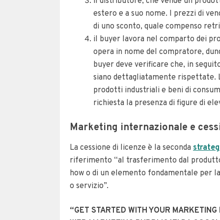
il distributore, che vende un prodot
estero e a suo nome. I prezzi di ven
di uno sconto, quale compenso retrib
il buyer lavora nel comparto dei pro
opera in nome del compratore, dunque
buyer deve verificare che, in seguit
siano dettagliatamente rispettate. L
prodotti industriali e beni di consu
richiesta la presenza di figure di 
Marketing internazionale e cessi
La cessione di licenze è la seconda
strateg
riferimento “al trasferimento dal produtt
how o di un elemento fondamentale per la
o servizio”.
“GET STARTED WITH YOUR MARKETING KIT