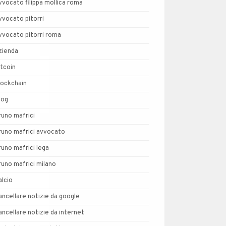
vvocato filippa mollica roma
vvocato pitorri
vvocato pitorri roma
zienda
itcoin
lockchain
log
runo mafrici
runo mafrici avvocato
runo mafrici lega
runo mafrici milano
alcio
ancellare notizie da google
ancellare notizie da internet