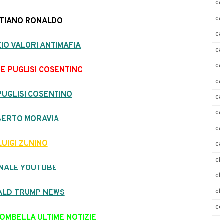
c
c
STIANO RONALDO
c
IO VALORI ANTIMAFIA
c
c
E PUGLISI COSENTINO
c
PUGLISI COSENTINO
c
c
BERTO MORAVIA
c
LUIGI ZUNINO
c
c
NALE YOUTUBE
c
c
ALD TRUMP NEWS
c
OMBELLA ULTIME NOTIZIE