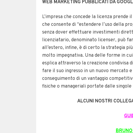
WEB MARKETING PUBBLICATI DA GOOGL
L’impresa che concede la licenza prende il 
che consente di “estendere l’uso della pr
senza dover effettuare investimenti diretti 
licenziatario, denominato licenser, può f
all’estero, infine, è di certo la strategia p
molto impegnativa. Una delle forme in cui 
esplica attraverso la creazione condivisa d
fare il suo ingresso in un nuovo mercato e d
conseguimento di un vantaggio competitivo 
fisiche o manageriali portate dalle singol
ALCUNI NOSTRI COLLEGA
GUI
BRUNO 