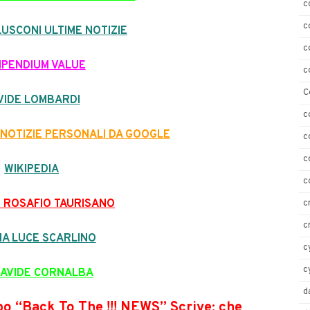
c
c
LUSCONI ULTIME NOTIZIE
c
PENDIUM VALUE
c
C
VIDE LOMBARDI
c
NOTIZIE PERSONALI DA GOOGLE
c
c
WIKIPEDIA
c
I ROSAFIO TAURISANO
c
c
NA LUCE SCARLINO
c
c
DAVIDE CORNALBA
d
po “Back To The !!! NEWS” Scrive: che