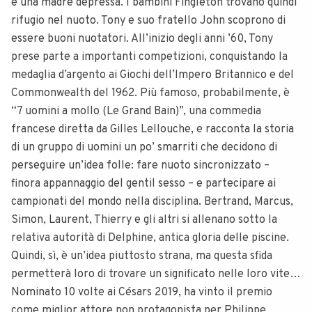
e una madre depressa. I bambini Fingleton trovano quindi
rifugio nel nuoto. Tony e suo fratello John scoprono di
essere buoni nuotatori. All’inizio degli anni ’60, Tony
prese parte a importanti competizioni, conquistando la
medaglia d’argento ai Giochi dell’Impero Britannico e del
Commonwealth del 1962. Più famoso, probabilmente, è
“7 uomini a mollo (Le Grand Bain)”, una commedia
francese diretta da Gilles Lellouche, e racconta la storia
di un gruppo di uomini un po’ smarriti che decidono di
perseguire un’idea folle: fare nuoto sincronizzato –
finora appannaggio del gentil sesso – e partecipare ai
campionati del mondo nella disciplina. Bertrand, Marcus,
Simon, Laurent, Thierry e gli altri si allenano sotto la
relativa autorità di Delphine, antica gloria delle piscine.
Quindi, sì, è un’idea piuttosto strana, ma questa sfida
permetterà loro di trovare un significato nelle loro vite…
Nominato 10 volte ai Césars 2019, ha vinto il premio
come miglior attore non protagonista per Philippe